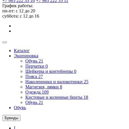
+7 985 222 35 10
+7 985 222 35 11
График работы:
пн-пт: с 12 до 20
суббота: c 12 до 16
Каталог
Экипировка
Обувь
21
Перчатки
0
Шейкеры и контейнеры
0
Пояса
27
Наколенники и налокотники
25
Магнезия, лямки
8
Одежда
109
Кистевые и коленные бинты
18
Обувь
21
Обувь
Бренды
I