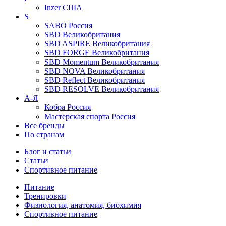
Inzer
США
S
SABO
Россия
SBD
Великобритания
SBD ASPIRE
Великобритания
SBD FORGE
Великобритания
SBD Momentum
Великобритания
SBD NOVA
Великобритания
SBD Reflect
Великобритания
SBD RESOLVE
Великобритания
А-Я
Кобра
Россия
Мастерская спорта
Россия
Все бренды
По странам
Блог и статьи
Статьи
Спортивное питание
Питание
Тренировки
Физиология, анатомия, биохимия
Спортивное питание