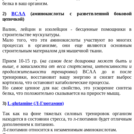
белка в ваш организм.
2)
BCAA
(аминокислоты с разветвленной боковой
цепочкой)
Валин, лейцин и изолейцин - бесценные помощники в
строительстве мускулатуры.
Мало того, что эти аминокислоты участвуют во многих
процессах в организме, они еще являются основным
строительным материалом для мышечной ткани.
Прием 10-15 гр. (
на самом деле дозировка может быть и
выше, в зависимости от веса спортсмена, интенсивности и
продолжительности тренировки
) BCAA до и после
тренировки, восстановит вашу энергию и снизит выброс
кортизола, что остановит катаболические процессы.
Но самое ценное для нас свойство, это ускорение синтеза
белка, что положительно сказывается на приросте мышц.
3)
L
-
glutamine
(Л-Глютамин)
Так как на фоне тяжелых силовых тренировок организм
находится в состоянии стресса, то л-глютамин будет отличным
дополнением к питанию.
Л-глютамин относится к незаменимым аминокислотам.