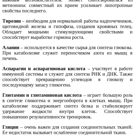
метионина: совместный их прием усиливает липотропные
свойства последнего.
Тирозин
– необходим для нормальной работы надпочечников,
щитовидной железы и гипофиза, создания кровяных телец.
Обладает мощными стимулирующими свойствами и
способствует выработке гормона роста.
Аланин
– используется в качестве сырья для синтеза глюкозы.
При катаболизме служит переносчиком азота из мышц в
печень.
Аспарагин и аспарагиновая кислота
– участвует в работе
иммунной системы и служит для синтеза РНК и ДНК. Также
способствует превращению углеводов в глюкозу и
последующему запасу гликогена.
Глютамин и глютаминовая кислота
– играет большую роль
в синтезе гликогена и энергооборота в клетках мышц. При
катаболизме поддерживает синтез белка и стабилизирует
удержание жидкости внутри клеток. Способствует
повышению результативности тренировок.
Глицин
– очень важен для создания соединительных тканей.
Ее недостаток вызывает ослабление соединительной ткани.