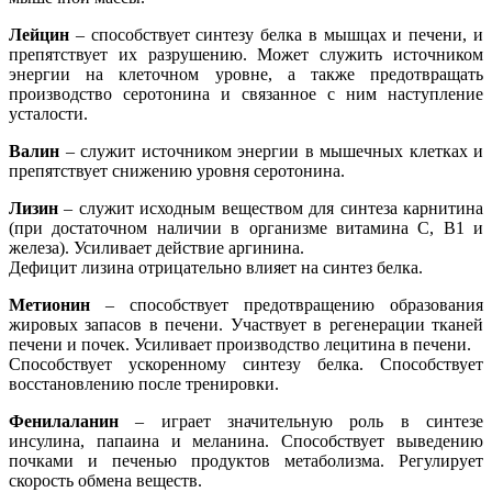
Лейцин
– способствует синтезу белка в мышцах и печени, и
препятствует их разрушению. Может служить источником
энергии на клеточном уровне, а также предотвращать
производство серотонина и связанное с ним наступление
усталости.
Валин
– служит источником энергии в мышечных клетках и
препятствует снижению уровня серотонина.
Лизин
– служит исходным веществом для синтеза карнитина
(при достаточном наличии в организме витамина C, B1 и
железа). Усиливает действие аргинина.
Дефицит лизина отрицательно влияет на синтез белка.
Метионин
– способствует предотвращению образования
жировых запасов в печени. Участвует в регенерации тканей
печени и почек. Усиливает производство лецитина в печени.
Способствует ускоренному синтезу белка. Способствует
восстановлению после тренировки.
Фенилаланин
– играет значительную роль в синтезе
инсулина, папаина и меланина. Способствует выведению
почками и печенью продуктов метаболизма. Регулирует
скорость обмена веществ.