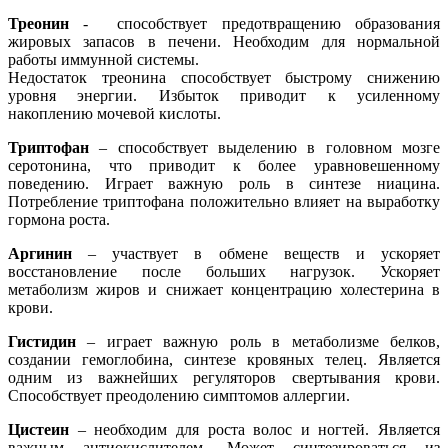
Треонин
- способствует предотвращению образования
жировых запасов в печени. Необходим для нормальной
работы иммунной системы.
Недостаток треонина способствует быстрому снижению
уровня энергии. Избыток приводит к усиленному
накоплению мочевой кислоты.
Триптофан
– способствует выделению в головном мозге
серотонина, что приводит к более уравновешенному
поведению. Играет важную роль в синтезе ниацина.
Потребление триптофана положительно влияет на выработку
гормона роста.
Аргинин
– участвует в обмене веществ и ускоряет
восстановление после больших нагрузок. Ускоряет
метаболизм жиров и снижает концентрацию холестерина в
крови.
Гистидин
– играет важную роль в метаболизме белков,
создании гемоглобина, синтезе кровяных телец. Является
одним из важнейших регуляторов свертывания крови.
Способствует преодолению симптомов аллергии.
Цистеин
– необходим для роста волос и ногтей. Является
важным антиокислителем. Может синтезироваться из