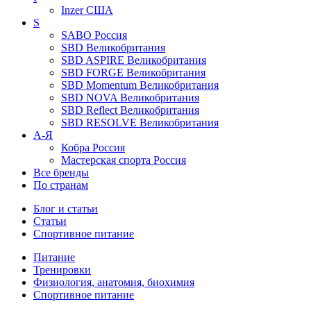
Inzer
США
S
SABO
Россия
SBD
Великобритания
SBD ASPIRE
Великобритания
SBD FORGE
Великобритания
SBD Momentum
Великобритания
SBD NOVA
Великобритания
SBD Reflect
Великобритания
SBD RESOLVE
Великобритания
А-Я
Кобра
Россия
Мастерская спорта
Россия
Все бренды
По странам
Блог и статьи
Статьи
Спортивное питание
Питание
Тренировки
Физиология, анатомия, биохимия
Спортивное питание