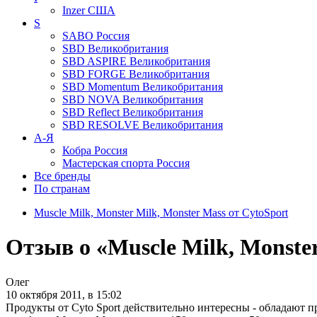
Inzer
США
S
SABO
Россия
SBD
Великобритания
SBD ASPIRE
Великобритания
SBD FORGE
Великобритания
SBD Momentum
Великобритания
SBD NOVA
Великобритания
SBD Reflect
Великобритания
SBD RESOLVE
Великобритания
А-Я
Кобра
Россия
Мастерская спорта
Россия
Все бренды
По странам
Muscle Milk, Monster Milk, Monster Mass от CytoSport
Отзыв о «Muscle Milk, Monste
Олег
10 октября 2011, в 15:02
Продукты от Cyto Sport действительно интересны - обладают 