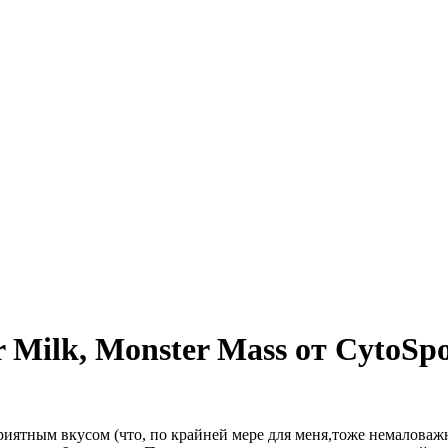
r Milk, Monster Mass от CytoSp
приятным вкусом (что, по крайней мере для меня,тоже немалова