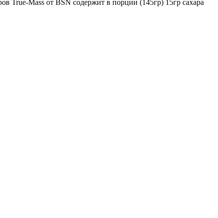
ров True-Mass от BSN содержит в порции (145гр) 15гр сахара