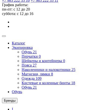
+7 985 222 35 10
+7 985 222 35 11
График работы:
пн-пт: с 12 до 20
суббота: c 12 до 16
Каталог
Экипировка
Обувь
21
Перчатки
0
Шейкеры и контейнеры
0
Пояса
27
Наколенники и налокотники
25
Магнезия, лямки
8
Одежда
109
Кистевые и коленные бинты
18
Обувь
21
Обувь
Бренды
I