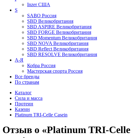
Inzer
США
S
SABO
Россия
SBD
Великобритания
SBD ASPIRE
Великобритания
SBD FORGE
Великобритания
SBD Momentum
Великобритания
SBD NOVA
Великобритания
SBD Reflect
Великобритания
SBD RESOLVE
Великобритания
А-Я
Кобра
Россия
Мастерская спорта
Россия
Все бренды
По странам
Каталог
Сила и масса
Протеин
Казеин
Platinum TRI-Celle Casein
Отзыв о «Platinum TRI-Celle