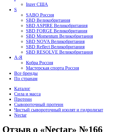
Inzer
США
S
SABO
Россия
SBD
Великобритания
SBD ASPIRE
Великобритания
SBD FORGE
Великобритания
SBD Momentum
Великобритания
SBD NOVA
Великобритания
SBD Reflect
Великобритания
SBD RESOLVE
Великобритания
А-Я
Кобра
Россия
Мастерская спорта
Россия
Все бренды
По странам
Каталог
Сила и масса
Протеин
Сывороточный протеин
Чистый сывороточный изолят и гидролизат
Nectar
Отзыв о «Nectar» №166