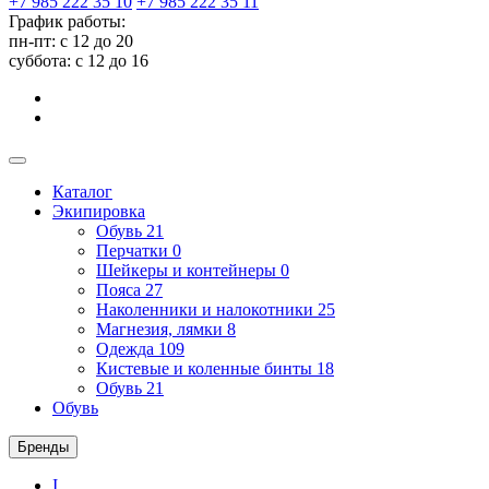
+7 985 222 35 10
+7 985 222 35 11
График работы:
пн-пт: с 12 до 20
суббота: c 12 до 16
Каталог
Экипировка
Обувь
21
Перчатки
0
Шейкеры и контейнеры
0
Пояса
27
Наколенники и налокотники
25
Магнезия, лямки
8
Одежда
109
Кистевые и коленные бинты
18
Обувь
21
Обувь
Бренды
I