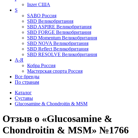
Inzer
США
S
SABO
Россия
SBD
Великобритания
SBD ASPIRE
Великобритания
SBD FORGE
Великобритания
SBD Momentum
Великобритания
SBD NOVA
Великобритания
SBD Reflect
Великобритания
SBD RESOLVE
Великобритания
А-Я
Кобра
Россия
Мастерская спорта
Россия
Все бренды
По странам
Каталог
Суставы
Glucosamine & Chondroitin & MSM
Отзыв о «Glucosamine &
Chondroitin & MSM» №1766