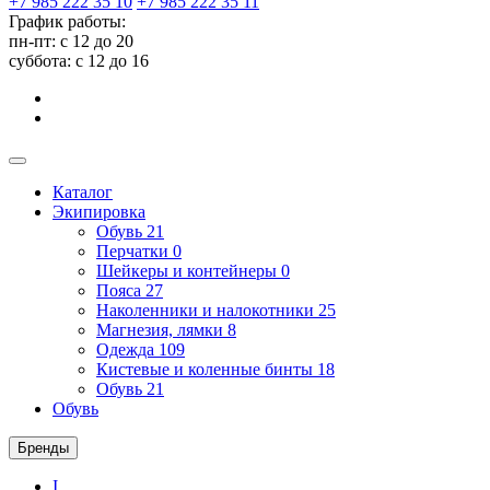
+7 985 222 35 10
+7 985 222 35 11
График работы:
пн-пт: с 12 до 20
суббота: c 12 до 16
Каталог
Экипировка
Обувь
21
Перчатки
0
Шейкеры и контейнеры
0
Пояса
27
Наколенники и налокотники
25
Магнезия, лямки
8
Одежда
109
Кистевые и коленные бинты
18
Обувь
21
Обувь
Бренды
I