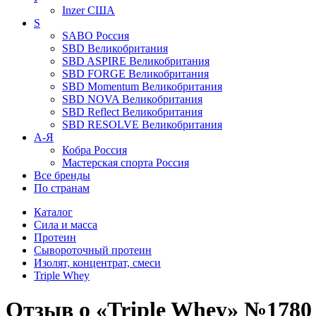
Inzer
США
S
SABO
Россия
SBD
Великобритания
SBD ASPIRE
Великобритания
SBD FORGE
Великобритания
SBD Momentum
Великобритания
SBD NOVA
Великобритания
SBD Reflect
Великобритания
SBD RESOLVE
Великобритания
А-Я
Кобра
Россия
Мастерская спорта
Россия
Все бренды
По странам
Каталог
Сила и масса
Протеин
Сывороточный протеин
Изолят, концентрат, смеси
Triple Whey
Отзыв о «Triple Whey» №1780