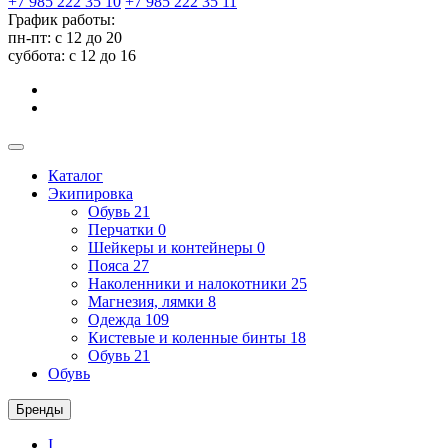
+7 985 222 35 10
+7 985 222 35 11
График работы:
пн-пт: с 12 до 20
суббота: c 12 до 16
Каталог
Экипировка
Обувь
21
Перчатки
0
Шейкеры и контейнеры
0
Пояса
27
Наколенники и налокотники
25
Магнезия, лямки
8
Одежда
109
Кистевые и коленные бинты
18
Обувь
21
Обувь
Бренды
I