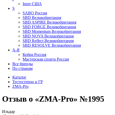
Inzer
США
S
SABO
Россия
SBD
Великобритания
SBD ASPIRE
Великобритания
SBD FORGE
Великобритания
SBD Momentum
Великобритания
SBD NOVA
Великобритания
SBD Reflect
Великобритания
SBD RESOLVE
Великобритания
А-Я
Кобра
Россия
Мастерская спорта
Россия
Все бренды
По странам
Каталог
Тестостерон и ГР
ZMA-Pro
Отзыв о «ZMA-Pro» №1995
Ильдар