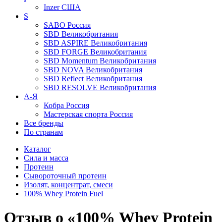
Inzer
США
S
SABO
Россия
SBD
Великобритания
SBD ASPIRE
Великобритания
SBD FORGE
Великобритания
SBD Momentum
Великобритания
SBD NOVA
Великобритания
SBD Reflect
Великобритания
SBD RESOLVE
Великобритания
А-Я
Кобра
Россия
Мастерская спорта
Россия
Все бренды
По странам
Каталог
Сила и масса
Протеин
Сывороточный протеин
Изолят, концентрат, смеси
100% Whey Protein Fuel
Отзыв о «100% Whey Protein