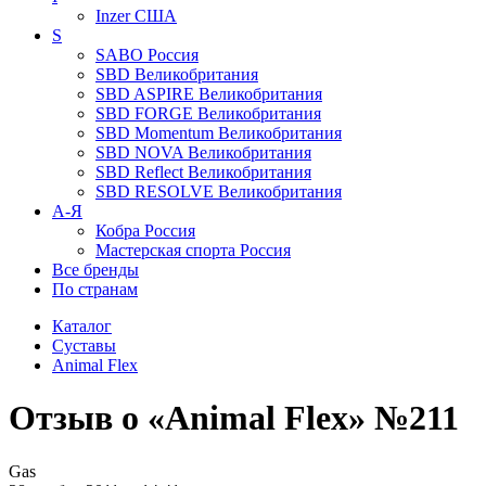
Inzer
США
S
SABO
Россия
SBD
Великобритания
SBD ASPIRE
Великобритания
SBD FORGE
Великобритания
SBD Momentum
Великобритания
SBD NOVA
Великобритания
SBD Reflect
Великобритания
SBD RESOLVE
Великобритания
А-Я
Кобра
Россия
Мастерская спорта
Россия
Все бренды
По странам
Каталог
Суставы
Animal Flex
Отзыв о «Animal Flex» №211
Gas