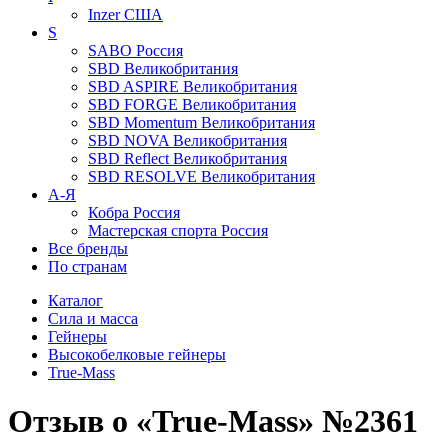
Inzer
США
S
SABO
Россия
SBD
Великобритания
SBD ASPIRE
Великобритания
SBD FORGE
Великобритания
SBD Momentum
Великобритания
SBD NOVA
Великобритания
SBD Reflect
Великобритания
SBD RESOLVE
Великобритания
А-Я
Кобра
Россия
Мастерская спорта
Россия
Все бренды
По странам
Каталог
Сила и масса
Гейнеры
Высокобелковые гейнеры
True-Mass
Отзыв о «True-Mass» №2361