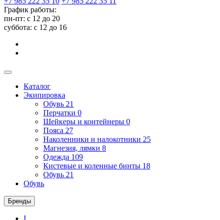
+7 985 222 35 10
+7 985 222 35 11
График работы:
пн-пт: с 12 до 20
суббота: c 12 до 16
Каталог
Экипировка
Обувь
21
Перчатки
0
Шейкеры и контейнеры
0
Пояса
27
Наколенники и налокотники
25
Магнезия, лямки
8
Одежда
109
Кистевые и коленные бинты
18
Обувь
21
Обувь
Бренды
I