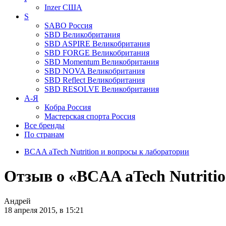
Inzer
США
S
SABO
Россия
SBD
Великобритания
SBD ASPIRE
Великобритания
SBD FORGE
Великобритания
SBD Momentum
Великобритания
SBD NOVA
Великобритания
SBD Reflect
Великобритания
SBD RESOLVE
Великобритания
А-Я
Кобра
Россия
Мастерская спорта
Россия
Все бренды
По странам
BCAA aTech Nutrition и вопросы к лаборатории
Отзыв о «BCAA aTech Nutriti
Андрей
18 апреля 2015, в 15:21