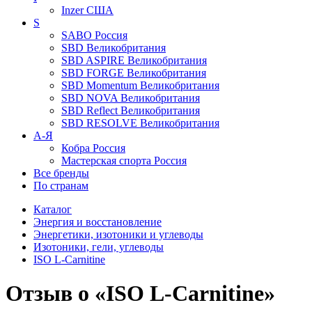
Inzer
США
S
SABO
Россия
SBD
Великобритания
SBD ASPIRE
Великобритания
SBD FORGE
Великобритания
SBD Momentum
Великобритания
SBD NOVA
Великобритания
SBD Reflect
Великобритания
SBD RESOLVE
Великобритания
А-Я
Кобра
Россия
Мастерская спорта
Россия
Все бренды
По странам
Каталог
Энергия и восстановление
Энергетики, изотоники и углеводы
Изотоники, гели, углеводы
ISO L-Carnitine
Отзыв о «ISO L-Carnitine»