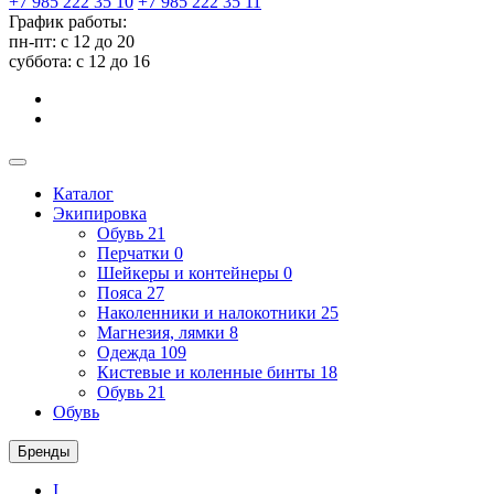
+7 985 222 35 10
+7 985 222 35 11
График работы:
пн-пт: с 12 до 20
суббота: c 12 до 16
Каталог
Экипировка
Обувь
21
Перчатки
0
Шейкеры и контейнеры
0
Пояса
27
Наколенники и налокотники
25
Магнезия, лямки
8
Одежда
109
Кистевые и коленные бинты
18
Обувь
21
Обувь
Бренды
I