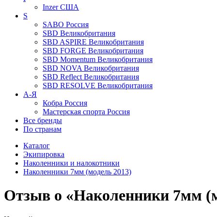
Inzer
США
S
SABO
Россия
SBD
Великобритания
SBD ASPIRE
Великобритания
SBD FORGE
Великобритания
SBD Momentum
Великобритания
SBD NOVA
Великобритания
SBD Reflect
Великобритания
SBD RESOLVE
Великобритания
А-Я
Кобра
Россия
Мастерская спорта
Россия
Все бренды
По странам
Каталог
Экипировка
Наколенники и налокотники
Наколенники 7мм (модель 2013)
Отзыв о «Наколенники 7мм (м