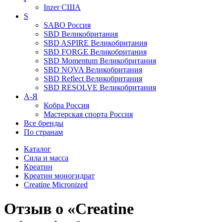
Inzer
США
S
SABO
Россия
SBD
Великобритания
SBD ASPIRE
Великобритания
SBD FORGE
Великобритания
SBD Momentum
Великобритания
SBD NOVA
Великобритания
SBD Reflect
Великобритания
SBD RESOLVE
Великобритания
А-Я
Кобра
Россия
Мастерская спорта
Россия
Все бренды
По странам
Каталог
Сила и масса
Креатин
Креатин моногидрат
Creatine Micronized
Отзыв о «Creatine