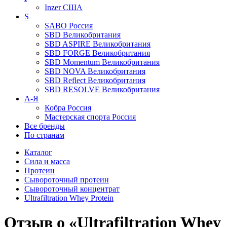
Inzer
США
S
SABO
Россия
SBD
Великобритания
SBD ASPIRE
Великобритания
SBD FORGE
Великобритания
SBD Momentum
Великобритания
SBD NOVA
Великобритания
SBD Reflect
Великобритания
SBD RESOLVE
Великобритания
А-Я
Кобра
Россия
Мастерская спорта
Россия
Все бренды
По странам
Каталог
Сила и масса
Протеин
Сывороточный протеин
Сывороточный концентрат
Ultrafiltration Whey Protein
Отзыв о «Ultrafiltration Whey