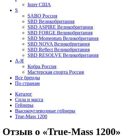
Inzer
США
S
SABO
Россия
SBD
Великобритания
SBD ASPIRE
Великобритания
SBD FORGE
Великобритания
SBD Momentum
Великобритания
SBD NOVA
Великобритания
SBD Reflect
Великобритания
SBD RESOLVE
Великобритания
А-Я
Кобра
Россия
Мастерская спорта
Россия
Все бренды
По странам
Каталог
Сила и масса
Гейнеры
Высокоуглеводные гейнеры
True-Mass 1200
Отзыв о «True-Mass 1200»