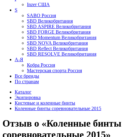
Inzer
США
S
SABO
Россия
SBD
Великобритания
SBD ASPIRE
Великобритания
SBD FORGE
Великобритания
SBD Momentum
Великобритания
SBD NOVA
Великобритания
SBD Reflect
Великобритания
SBD RESOLVE
Великобритания
А-Я
Кобра
Россия
Мастерская спорта
Россия
Все бренды
По странам
Каталог
Экипировка
Кистевые и коленные бинты
Коленные бинты соревновательные 2015
Отзыв о «Коленные бинты
соревновательные 2015»