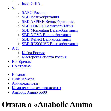
Inzer
США
S
SABO
Россия
SBD
Великобритания
SBD ASPIRE
Великобритания
SBD FORGE
Великобритания
SBD Momentum
Великобритания
SBD NOVA
Великобритания
SBD Reflect
Великобритания
SBD RESOLVE
Великобритания
А-Я
Кобра
Россия
Мастерская спорта
Россия
Все бренды
По странам
Каталог
Сила и масса
Аминокислоты
Комплексные аминокислоты
Anabolic Amino 5500
Отзыв о «Anabolic Amino