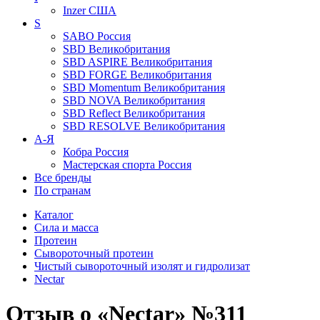
Inzer
США
S
SABO
Россия
SBD
Великобритания
SBD ASPIRE
Великобритания
SBD FORGE
Великобритания
SBD Momentum
Великобритания
SBD NOVA
Великобритания
SBD Reflect
Великобритания
SBD RESOLVE
Великобритания
А-Я
Кобра
Россия
Мастерская спорта
Россия
Все бренды
По странам
Каталог
Сила и масса
Протеин
Сывороточный протеин
Чистый сывороточный изолят и гидролизат
Nectar
Отзыв о «Nectar» №311