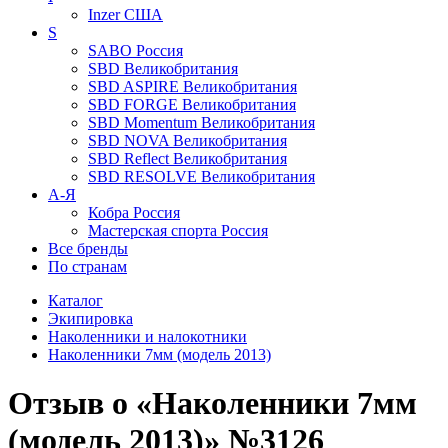
Inzer
США
S
SABO
Россия
SBD
Великобритания
SBD ASPIRE
Великобритания
SBD FORGE
Великобритания
SBD Momentum
Великобритания
SBD NOVA
Великобритания
SBD Reflect
Великобритания
SBD RESOLVE
Великобритания
А-Я
Кобра
Россия
Мастерская спорта
Россия
Все бренды
По странам
Каталог
Экипировка
Наколенники и налокотники
Наколенники 7мм (модель 2013)
Отзыв о «Наколенники 7мм
(модель 2013)» №3126