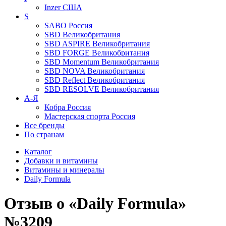
Inzer
США
S
SABO
Россия
SBD
Великобритания
SBD ASPIRE
Великобритания
SBD FORGE
Великобритания
SBD Momentum
Великобритания
SBD NOVA
Великобритания
SBD Reflect
Великобритания
SBD RESOLVE
Великобритания
А-Я
Кобра
Россия
Мастерская спорта
Россия
Все бренды
По странам
Каталог
Добавки и витамины
Витамины и минералы
Daily Formula
Отзыв о «Daily Formula»
№3209