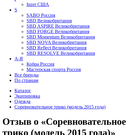
Inzer
США
S
SABO
Россия
SBD
Великобритания
SBD ASPIRE
Великобритания
SBD FORGE
Великобритания
SBD Momentum
Великобритания
SBD NOVA
Великобритания
SBD Reflect
Великобритания
SBD RESOLVE
Великобритания
А-Я
Кобра
Россия
Мастерская спорта
Россия
Все бренды
По странам
Каталог
Экипировка
Одежда
Соревновательное трико (модель 2015 года)
Отзыв о «Соревновательное
трико (модель 2015 года)»