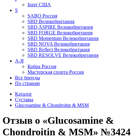
Inzer
США
S
SABO
Россия
SBD
Великобритания
SBD ASPIRE
Великобритания
SBD FORGE
Великобритания
SBD Momentum
Великобритания
SBD NOVA
Великобритания
SBD Reflect
Великобритания
SBD RESOLVE
Великобритания
А-Я
Кобра
Россия
Мастерская спорта
Россия
Все бренды
По странам
Каталог
Суставы
Glucosamine & Chondroitin & MSM
Отзыв о «Glucosamine &
Chondroitin & MSM» №3424