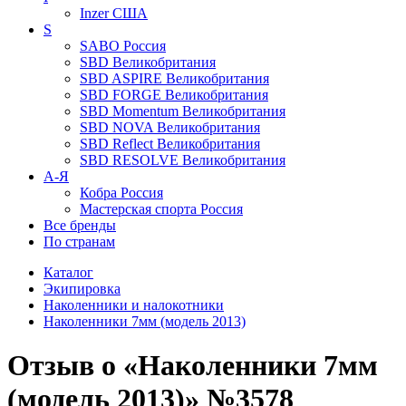
Inzer
США
S
SABO
Россия
SBD
Великобритания
SBD ASPIRE
Великобритания
SBD FORGE
Великобритания
SBD Momentum
Великобритания
SBD NOVA
Великобритания
SBD Reflect
Великобритания
SBD RESOLVE
Великобритания
А-Я
Кобра
Россия
Мастерская спорта
Россия
Все бренды
По странам
Каталог
Экипировка
Наколенники и налокотники
Наколенники 7мм (модель 2013)
Отзыв о «Наколенники 7мм
(модель 2013)» №3578