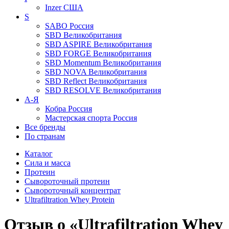
Inzer
США
S
SABO
Россия
SBD
Великобритания
SBD ASPIRE
Великобритания
SBD FORGE
Великобритания
SBD Momentum
Великобритания
SBD NOVA
Великобритания
SBD Reflect
Великобритания
SBD RESOLVE
Великобритания
А-Я
Кобра
Россия
Мастерская спорта
Россия
Все бренды
По странам
Каталог
Сила и масса
Протеин
Сывороточный протеин
Сывороточный концентрат
Ultrafiltration Whey Protein
Отзыв о «Ultrafiltration Whey