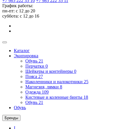
+7 985 222 35 10
+7 985 222 35 11
График работы:
пн-пт: с 12 до 20
суббота: c 12 до 16
Каталог
Экипировка
Обувь
21
Перчатки
0
Шейкеры и контейнеры
0
Пояса
27
Наколенники и налокотники
25
Магнезия, лямки
8
Одежда
109
Кистевые и коленные бинты
18
Обувь
21
Обувь
Бренды
I