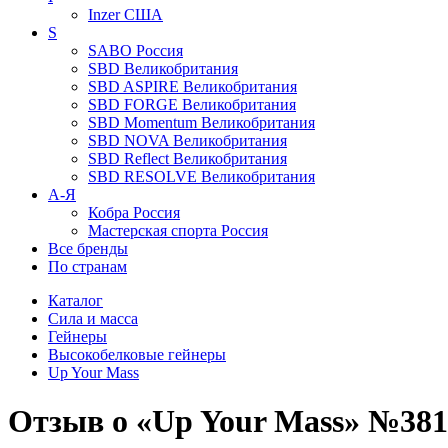
Inzer
США
S
SABO
Россия
SBD
Великобритания
SBD ASPIRE
Великобритания
SBD FORGE
Великобритания
SBD Momentum
Великобритания
SBD NOVA
Великобритания
SBD Reflect
Великобритания
SBD RESOLVE
Великобритания
А-Я
Кобра
Россия
Мастерская спорта
Россия
Все бренды
По странам
Каталог
Сила и масса
Гейнеры
Высокобелковые гейнеры
Up Your Mass
Отзыв о «Up Your Mass» №381