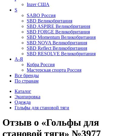
Inzer
США
S
SABO
Россия
SBD
Великобритания
SBD ASPIRE
Великобритания
SBD FORGE
Великобритания
SBD Momentum
Великобритания
SBD NOVA
Великобритания
SBD Reflect
Великобритания
SBD RESOLVE
Великобритания
А-Я
Кобра
Россия
Мастерская спорта
Россия
Все бренды
По странам
Каталог
Экипировка
Одежда
Гольфы для становой тяги
Отзыв о «Гольфы для
становой тяги» №3977