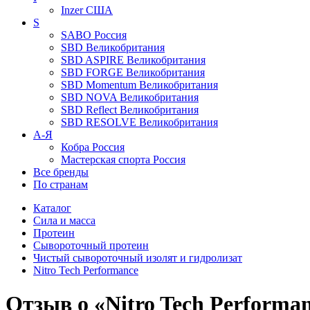
Inzer
США
S
SABO
Россия
SBD
Великобритания
SBD ASPIRE
Великобритания
SBD FORGE
Великобритания
SBD Momentum
Великобритания
SBD NOVA
Великобритания
SBD Reflect
Великобритания
SBD RESOLVE
Великобритания
А-Я
Кобра
Россия
Мастерская спорта
Россия
Все бренды
По странам
Каталог
Сила и масса
Протеин
Сывороточный протеин
Чистый сывороточный изолят и гидролизат
Nitro Tech Performance
Отзыв о «Nitro Tech Performa