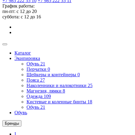
+7 985 222 35 10
+7 985 222 35 11
График работы:
пн-пт: с 12 до 20
суббота: c 12 до 16
Каталог
Экипировка
Обувь
21
Перчатки
0
Шейкеры и контейнеры
0
Пояса
27
Наколенники и налокотники
25
Магнезия, лямки
8
Одежда
109
Кистевые и коленные бинты
18
Обувь
21
Обувь
Бренды
I