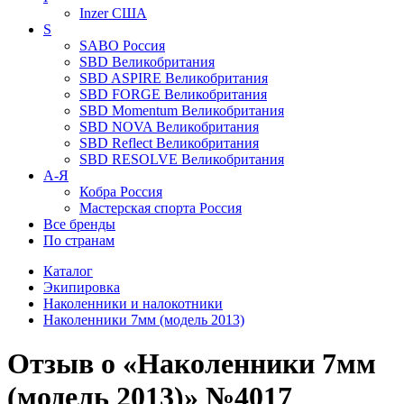
Inzer
США
S
SABO
Россия
SBD
Великобритания
SBD ASPIRE
Великобритания
SBD FORGE
Великобритания
SBD Momentum
Великобритания
SBD NOVA
Великобритания
SBD Reflect
Великобритания
SBD RESOLVE
Великобритания
А-Я
Кобра
Россия
Мастерская спорта
Россия
Все бренды
По странам
Каталог
Экипировка
Наколенники и налокотники
Наколенники 7мм (модель 2013)
Отзыв о «Наколенники 7мм
(модель 2013)» №4017