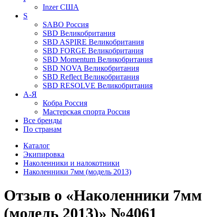
Inzer
США
S
SABO
Россия
SBD
Великобритания
SBD ASPIRE
Великобритания
SBD FORGE
Великобритания
SBD Momentum
Великобритания
SBD NOVA
Великобритания
SBD Reflect
Великобритания
SBD RESOLVE
Великобритания
А-Я
Кобра
Россия
Мастерская спорта
Россия
Все бренды
По странам
Каталог
Экипировка
Наколенники и налокотники
Наколенники 7мм (модель 2013)
Отзыв о «Наколенники 7мм
(модель 2013)» №4061