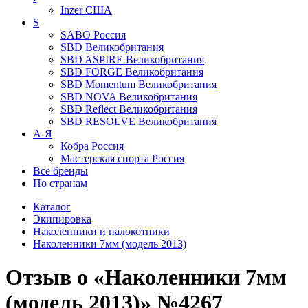
Inzer
США
S
SABO
Россия
SBD
Великобритания
SBD ASPIRE
Великобритания
SBD FORGE
Великобритания
SBD Momentum
Великобритания
SBD NOVA
Великобритания
SBD Reflect
Великобритания
SBD RESOLVE
Великобритания
А-Я
Кобра
Россия
Мастерская спорта
Россия
Все бренды
По странам
Каталог
Экипировка
Наколенники и налокотники
Наколенники 7мм (модель 2013)
Отзыв о «Наколенники 7мм
(модель 2013)» №4267