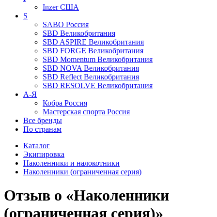
Inzer
США
S
SABO
Россия
SBD
Великобритания
SBD ASPIRE
Великобритания
SBD FORGE
Великобритания
SBD Momentum
Великобритания
SBD NOVA
Великобритания
SBD Reflect
Великобритания
SBD RESOLVE
Великобритания
А-Я
Кобра
Россия
Мастерская спорта
Россия
Все бренды
По странам
Каталог
Экипировка
Наколенники и налокотники
Наколенники (ограниченная серия)
Отзыв о «Наколенники
(ограниченная серия)»