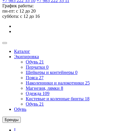
+7 985 222 35 10
+7 985 222 35 11
График работы:
пн-пт: с 12 до 20
суббота: c 12 до 16
Каталог
Экипировка
Обувь
21
Перчатки
0
Шейкеры и контейнеры
0
Пояса
27
Наколенники и налокотники
25
Магнезия, лямки
8
Одежда
109
Кистевые и коленные бинты
18
Обувь
21
Обувь
Бренды
I