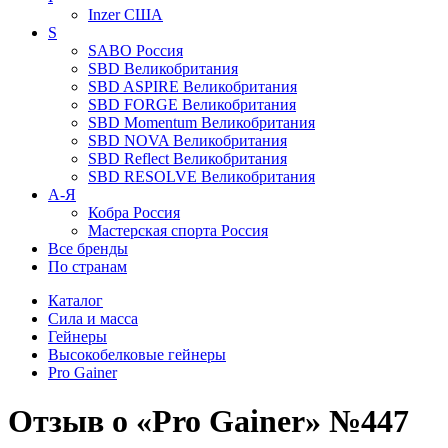
Inzer
США
S
SABO
Россия
SBD
Великобритания
SBD ASPIRE
Великобритания
SBD FORGE
Великобритания
SBD Momentum
Великобритания
SBD NOVA
Великобритания
SBD Reflect
Великобритания
SBD RESOLVE
Великобритания
А-Я
Кобра
Россия
Мастерская спорта
Россия
Все бренды
По странам
Каталог
Сила и масса
Гейнеры
Высокобелковые гейнеры
Pro Gainer
Отзыв о «Pro Gainer» №447