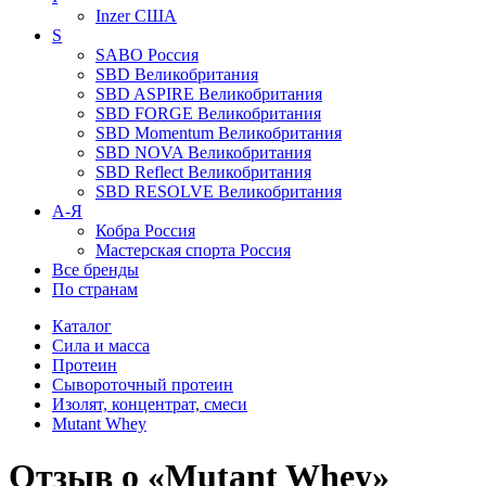
Inzer
США
S
SABO
Россия
SBD
Великобритания
SBD ASPIRE
Великобритания
SBD FORGE
Великобритания
SBD Momentum
Великобритания
SBD NOVA
Великобритания
SBD Reflect
Великобритания
SBD RESOLVE
Великобритания
А-Я
Кобра
Россия
Мастерская спорта
Россия
Все бренды
По странам
Каталог
Сила и масса
Протеин
Сывороточный протеин
Изолят, концентрат, смеси
Mutant Whey
Отзыв о «Mutant Whey»