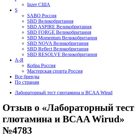
Inzer
США
S
SABO
Россия
SBD
Великобритания
SBD ASPIRE
Великобритания
SBD FORGE
Великобритания
SBD Momentum
Великобритания
SBD NOVA
Великобритания
SBD Reflect
Великобритания
SBD RESOLVE
Великобритания
А-Я
Кобра
Россия
Мастерская спорта
Россия
Все бренды
По странам
Лабораторный тест глютамина и BCAA Wirud
Отзыв о «Лабораторный тест
глютамина и BCAA Wirud»
№4783