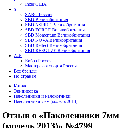
Inzer
США
S
SABO
Россия
SBD
Великобритания
SBD ASPIRE
Великобритания
SBD FORGE
Великобритания
SBD Momentum
Великобритания
SBD NOVA
Великобритания
SBD Reflect
Великобритания
SBD RESOLVE
Великобритания
А-Я
Кобра
Россия
Мастерская спорта
Россия
Все бренды
По странам
Каталог
Экипировка
Наколенники и налокотники
Наколенники 7мм (модель 2013)
Отзыв о «Наколенники 7мм
(модель 2013)» №4799