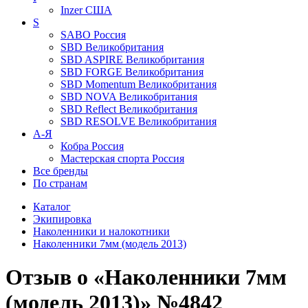
Inzer
США
S
SABO
Россия
SBD
Великобритания
SBD ASPIRE
Великобритания
SBD FORGE
Великобритания
SBD Momentum
Великобритания
SBD NOVA
Великобритания
SBD Reflect
Великобритания
SBD RESOLVE
Великобритания
А-Я
Кобра
Россия
Мастерская спорта
Россия
Все бренды
По странам
Каталог
Экипировка
Наколенники и налокотники
Наколенники 7мм (модель 2013)
Отзыв о «Наколенники 7мм
(модель 2013)» №4842