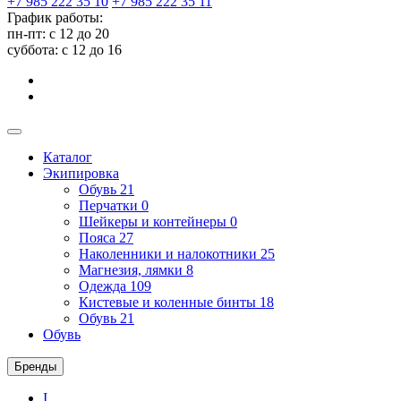
+7 985 222 35 10
+7 985 222 35 11
График работы:
пн-пт: с 12 до 20
суббота: c 12 до 16
Каталог
Экипировка
Обувь
21
Перчатки
0
Шейкеры и контейнеры
0
Пояса
27
Наколенники и налокотники
25
Магнезия, лямки
8
Одежда
109
Кистевые и коленные бинты
18
Обувь
21
Обувь
Бренды
I