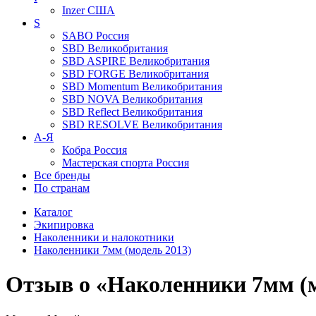
Inzer
США
S
SABO
Россия
SBD
Великобритания
SBD ASPIRE
Великобритания
SBD FORGE
Великобритания
SBD Momentum
Великобритания
SBD NOVA
Великобритания
SBD Reflect
Великобритания
SBD RESOLVE
Великобритания
А-Я
Кобра
Россия
Мастерская спорта
Россия
Все бренды
По странам
Каталог
Экипировка
Наколенники и налокотники
Наколенники 7мм (модель 2013)
Отзыв о «Наколенники 7мм (м