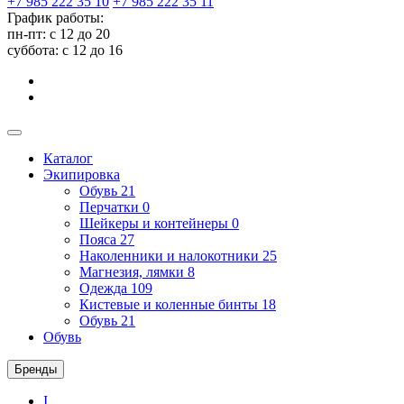
+7 985 222 35 10
+7 985 222 35 11
График работы:
пн-пт: с 12 до 20
суббота: c 12 до 16
Каталог
Экипировка
Обувь
21
Перчатки
0
Шейкеры и контейнеры
0
Пояса
27
Наколенники и налокотники
25
Магнезия, лямки
8
Одежда
109
Кистевые и коленные бинты
18
Обувь
21
Обувь
Бренды
I