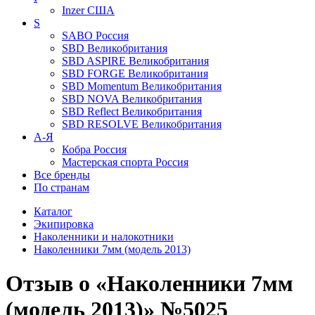
Inzer
США
S
SABO
Россия
SBD
Великобритания
SBD ASPIRE
Великобритания
SBD FORGE
Великобритания
SBD Momentum
Великобритания
SBD NOVA
Великобритания
SBD Reflect
Великобритания
SBD RESOLVE
Великобритания
А-Я
Кобра
Россия
Мастерская спорта
Россия
Все бренды
По странам
Каталог
Экипировка
Наколенники и налокотники
Наколенники 7мм (модель 2013)
Отзыв о «Наколенники 7мм
(модель 2013)» №5025