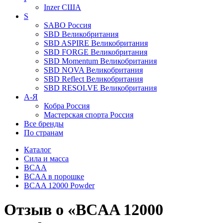
Inzer
США
S
SABO
Россия
SBD
Великобритания
SBD ASPIRE
Великобритания
SBD FORGE
Великобритания
SBD Momentum
Великобритания
SBD NOVA
Великобритания
SBD Reflect
Великобритания
SBD RESOLVE
Великобритания
А-Я
Кобра
Россия
Мастерская спорта
Россия
Все бренды
По странам
Каталог
Сила и масса
BCAA
BCAA в порошке
BCAA 12000 Powder
Отзыв о «BCAA 12000