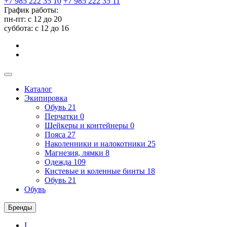
+7 985 222 35 10
+7 985 222 35 11
График работы:
пн-пт: с 12 до 20
суббота: c 12 до 16
Каталог
Экипировка
Обувь
21
Перчатки
0
Шейкеры и контейнеры
0
Пояса
27
Наколенники и налокотники
25
Магнезия, лямки
8
Одежда
109
Кистевые и коленные бинты
18
Обувь
21
Обувь
Бренды
I