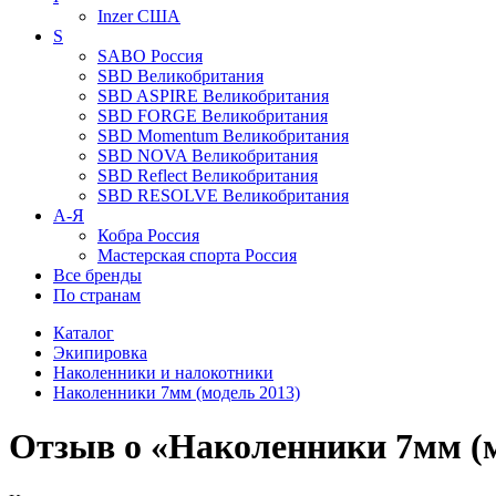
Inzer
США
S
SABO
Россия
SBD
Великобритания
SBD ASPIRE
Великобритания
SBD FORGE
Великобритания
SBD Momentum
Великобритания
SBD NOVA
Великобритания
SBD Reflect
Великобритания
SBD RESOLVE
Великобритания
А-Я
Кобра
Россия
Мастерская спорта
Россия
Все бренды
По странам
Каталог
Экипировка
Наколенники и налокотники
Наколенники 7мм (модель 2013)
Отзыв о «Наколенники 7мм (м