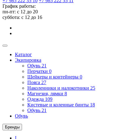
+7 985 222 35 10
+7 985 222 35 11
График работы:
пн-пт: с 12 до 20
суббота: c 12 до 16
Каталог
Экипировка
Обувь
21
Перчатки
0
Шейкеры и контейнеры
0
Пояса
27
Наколенники и налокотники
25
Магнезия, лямки
8
Одежда
109
Кистевые и коленные бинты
18
Обувь
21
Обувь
Бренды
I