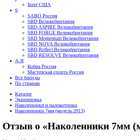
Inzer
США
S
SABO
Россия
SBD
Великобритания
SBD ASPIRE
Великобритания
SBD FORGE
Великобритания
SBD Momentum
Великобритания
SBD NOVA
Великобритания
SBD Reflect
Великобритания
SBD RESOLVE
Великобритания
А-Я
Кобра
Россия
Мастерская спорта
Россия
Все бренды
По странам
Каталог
Экипировка
Наколенники и налокотники
Наколенники 7мм (модель 2013)
Отзыв о «Наколенники 7мм (м