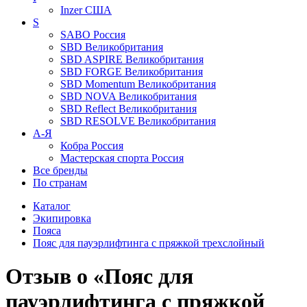
Inzer
США
S
SABO
Россия
SBD
Великобритания
SBD ASPIRE
Великобритания
SBD FORGE
Великобритания
SBD Momentum
Великобритания
SBD NOVA
Великобритания
SBD Reflect
Великобритания
SBD RESOLVE
Великобритания
А-Я
Кобра
Россия
Мастерская спорта
Россия
Все бренды
По странам
Каталог
Экипировка
Пояса
Пояс для пауэрлифтинга с пряжкой трехслойный
Отзыв о «Пояс для
пауэрлифтинга с пряжкой