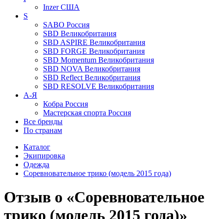
Inzer
США
S
SABO
Россия
SBD
Великобритания
SBD ASPIRE
Великобритания
SBD FORGE
Великобритания
SBD Momentum
Великобритания
SBD NOVA
Великобритания
SBD Reflect
Великобритания
SBD RESOLVE
Великобритания
А-Я
Кобра
Россия
Мастерская спорта
Россия
Все бренды
По странам
Каталог
Экипировка
Одежда
Соревновательное трико (модель 2015 года)
Отзыв о «Соревновательное
трико (модель 2015 года)»