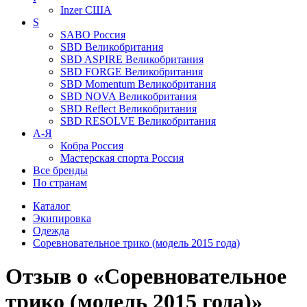
Inzer
США
S
SABO
Россия
SBD
Великобритания
SBD ASPIRE
Великобритания
SBD FORGE
Великобритания
SBD Momentum
Великобритания
SBD NOVA
Великобритания
SBD Reflect
Великобритания
SBD RESOLVE
Великобритания
А-Я
Кобра
Россия
Мастерская спорта
Россия
Все бренды
По странам
Каталог
Экипировка
Одежда
Соревновательное трико (модель 2015 года)
Отзыв о «Соревновательное
трико (модель 2015 года)»