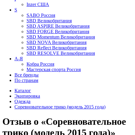
Inzer
США
S
SABO
Россия
SBD
Великобритания
SBD ASPIRE
Великобритания
SBD FORGE
Великобритания
SBD Momentum
Великобритания
SBD NOVA
Великобритания
SBD Reflect
Великобритания
SBD RESOLVE
Великобритания
А-Я
Кобра
Россия
Мастерская спорта
Россия
Все бренды
По странам
Каталог
Экипировка
Одежда
Соревновательное трико (модель 2015 года)
Отзыв о «Соревновательное
трико (модель 2015 года)»