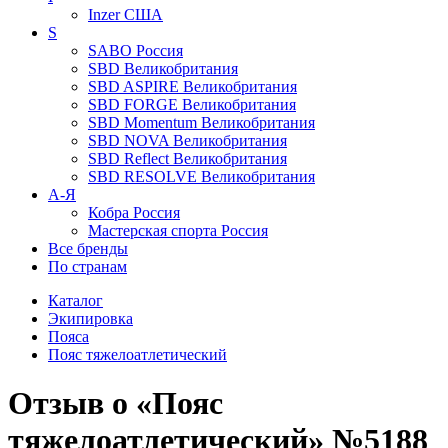
Inzer
США
S
SABO
Россия
SBD
Великобритания
SBD ASPIRE
Великобритания
SBD FORGE
Великобритания
SBD Momentum
Великобритания
SBD NOVA
Великобритания
SBD Reflect
Великобритания
SBD RESOLVE
Великобритания
А-Я
Кобра
Россия
Мастерская спорта
Россия
Все бренды
По странам
Каталог
Экипировка
Пояса
Пояс тяжелоатлетический
Отзыв о «Пояс
тяжелоатлетический» №5188